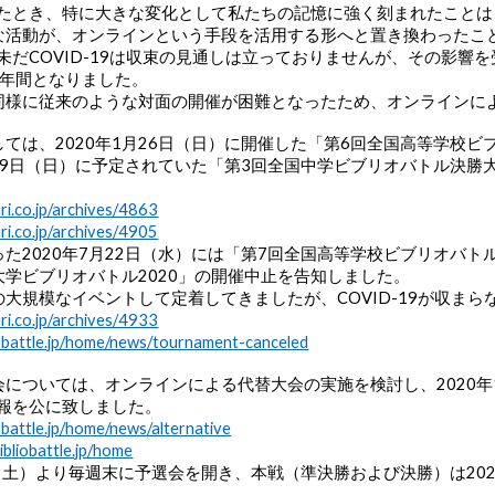
返ったとき、特に大きな変化として私たちの記憶に強く刻まれたこと
な活動が、オンラインという手段を活用する形へと置き換わったこ
も未だCOVID-19は収束の見通しは立っておりませんが、その影響
1年間となりました。
同様に従来のような対面の開催が困難となったため、オンラインに
ては、2020年1月26日（日）に開催した「第6回全国高等学校
月29日（日）に予定されていた「第3回全国中学ビブリオバトル決勝大
。
uri.co.jp/archives/4863
uri.co.jp/archives/4905
た2020年7月22日（水）には「第7回全国高等学校ビブリオバトル
学ビブリオバトル2020」の開催中止を告知しました。
大規模なイベントして定着してきましたが、COVID-19が収ま
uri.co.jp/archives/4933
iobattle.jp/home/news/tournament-canceled
については、オンラインによる代替大会の実施を検討し、2020年
情報を公に致しました。
iobattle.jp/home/news/alternative
bibliobattle.jp/home
8日（土）より毎週末に予選会を開き、本戦（準決勝および決勝）は202