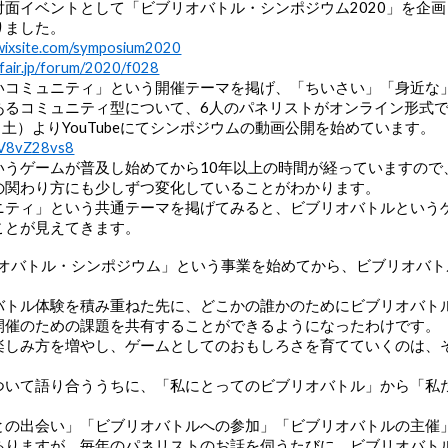
対面イベントとして「ビブリオバトル・シンポジウム2020」を企
りました。
e.wixsite.com/symposium2020
yfair.jp/forum/2020/f028
いコミュニティ」という開催テーマを掲げ、「ちいさい」「身近な
あるコミュニティ型について、6人のパネリストがオンライン形式
日（土）よりYouTubeにてシンポジウムの動画公開を始めています。
pSV8vZ28vs8
いうゲームが普及し始めてから10年以上の時間が経っていますので
の関わり方にも少しずつ変化していることがわかります。
ニティ」という共通テーマを掲げてみると、ビブリオバトルという
ことが見えてきます。
ブリオバトル・シンポジウム」という事業を始めてから、ビブリオバ
バトル体験を積み重ねた先に、どこかの誰かのためにビブリオバト
開催のための課題を共有することができるようになったわけです。
楽しみ方を増やし、ゲームとしてのおもしろさを育てていくのは、
ついて語り合ううちに、「私にとってのビブリオバトル」から「私
との出会い」「ビブリオバトルへの参加」「ビブリオバトルの主催
ありますが、毎年のパネリストのお話を伺うたびに、ビブリオバト