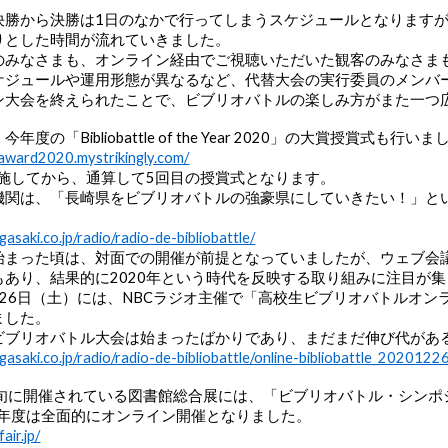
決勝から決勝は1日のなかで行ってしまうスケジュールとなります
りとした時間が流れていきました。
のみなさまも、オンライン経由でご視聴いただいた観客のみなさま
ケジュールや運用形態が異なるなど、代替大会の実行委員のメンバ
ン大会を終えられたことで、ビブリオバトルの楽しみ方がまた一つ
の「Bibliobattle of the Year 2020」の大賞授賞式も行い
e-award2020.mystrikingly.com/
実施してから、通算して5回目の授賞式となります。
関は、「長崎県をビブリオバトルの強豪県にしていきたい！」という
asaki.co.jp/radio/radio-de-bibliobattle/
始まった頃は、対面での開催が前提となっていましたが、ウェブ会
もあり、結果的に2020年という時代を反映する取り組みに注目が
2月26日（土）には、NBCラジオ主催で「高校生ビブリオバトルオ
ました。
ビブリオバトル大会は始まったばかりであり、まだまだ伸び代があ
asaki.co.jp/radio/radio-de-bibliobattle/online-bibliobattle_2020122
上旬に開催されている図書館総合展には、「ビブリオバトル・シン
0年度は全面的にオンライン開催となりました。
air.jp/