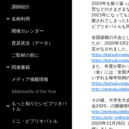
2020年を振り
講師紹介
営などのさまざま
2021年になって
名称利用
限されてしまった
ビブリオバトルも
開催カレンダー
全国規模の大会とし
普及状況（データ）
たが、2020年3
定がなされました
ご取材の前に
https://katsuji.yomi
https://katsuji.yomi
また、年度が変わっ
関連書籍
（金）には「全国大
いずれも毎年恒例の
メディア掲載情報
https://katsuji.yomi
http://zenkoku.bibl
Bibliobattle of the Year
その後、大学生大会
もっと知りたいビブリオバ
会2020」の開催
トル
http://zenkoku.bibl
https://univ-online.
ミニ・ビブリオバトル
2020年11月2
催しました。