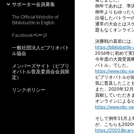
サポーター会員募集
例年であれば、準
例年よりもゆった
The Official Website of
出場したバトラー
Bibliobattle in English
通常の大会とはス
題もなくオンライ
Facebookページ
決勝戦の直前には、今年度
一般社団法人ビブリオバト
https://bibliobattl
ル協会
2016年に初めて
今年度の大賞受賞機
バトル」でした。
メンバーズサイト（ビブリ
オバトル普及委員会会員限
https://www.nbc-nag
定）
ビブリオバトルが
気に普及したこと
また、2020年1
リンクポリシー
貢献していただき
オンラインによる
https://www.nbc-nag
そして例年11月
が、こちらも202
https://2020.libraryf