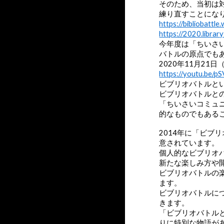
そのため、当初は
練り直すことにな
https://bibliobattl
https://2020.librar
今年度は「ちいさ
バトルの原点でも
2020年11月21
https://youtu.be/
ビブリオバトルと
ビブリオバトルと
「ちいさいコミュ
的なものでもある
2014年に「ビ
意されています。
個人的なビブリオ
新たな楽しみ方や
ビブリオバトルの
ます。
ビブリオバトルに
きます。
「ビブリオバトル
りに特別な物語が