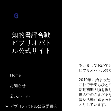
Sk
知的書評合戦
ビブリオバト
ル公式サイト
あけましておめで
ビブリオバトル普
Home
2010年に始まっ
これで干支もひと
お知らせ
活動初期の頃を振
世の中のさまざま
公式ルール
普及活動が始まっ
わりしています。
ビブリオバトル普及委員会