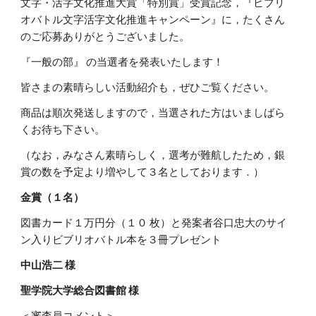
文字・活字文化推進大賞「特別賞」受賞記念，『ビブリ
オバトル文字活字文化推進キャンペーン』に，たくさん
のご応募ありがとうございました。
『一般の部』 の当選者を発表いたします！
皆さまの素晴らしい活動紹介も，ぜひご覧ください。
商品は順次発送しますので，当選された方はいましばら
くお待ち下さい。
（なお，みなさん素晴らしく，選考が難航したため，銀
賞の数を予定より増やして３名としております．）
金賞（１名）
図書カード１万円分（１０ 枚）と発案者谷口忠大のサイ
ン入りビブリオバトル本を３冊プレゼント
中山浩二 様
聖学院大学総合図書館 様
＜審査員コメント＞