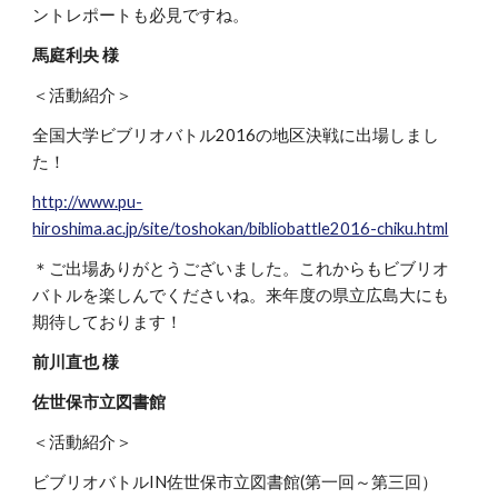
ントレポートも必見ですね。
馬庭利央 様
＜活動紹介＞
全国大学ビブリオバトル2016の地区決戦に出場しまし
た！
http://www.pu-
hiroshima.ac.jp/site/toshokan/bibliobattle2016-chiku.html
＊ご出場ありがとうございました。これからもビブリオ
バトルを楽しんでくださいね。来年度の県立広島大にも
期待しております！
前川直也 様
佐世保市立図書館
＜活動紹介＞
ビブリオバトルIN佐世保市立図書館(第一回～第三回）