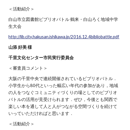
＜活動紹介＞
白山市立図書館ビブリオバトル 鶴来・白山ろく地域中学
生大会
http://lib.city.hakusan.ishikawa.jp/2016.12.4bibliobattle.pdf
山添 好美 様
千里文化センター市民実行委員会
＜審査員コメント＞
大阪の千里中央で連続開催されているビブリオバトル．
小学生から80代といった幅広い年代の参加があり，地域
の人をつなぐコミュニティづくりの場としてのビブリオ
バトルの活用が見受けられます．ぜひ，今後とも関西で
楽しい本を通して人と人がつながる空間づくりを続けて
いっていただければと思います．
＜活動紹介＞