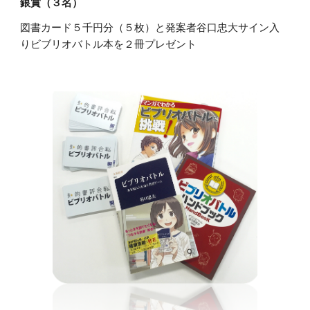
銀賞（３名）
図書カード５千円分（５枚）と発案者谷口忠大サイン入
りビブリオバトル本を２冊プレゼント