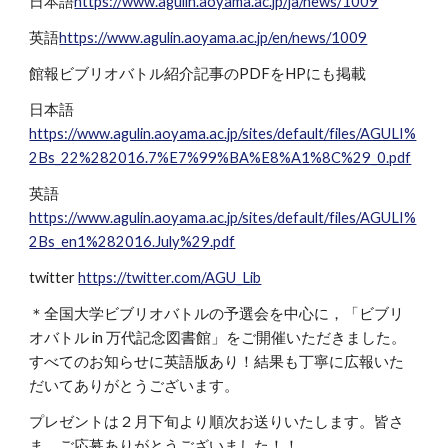
日本語
https://www.agulin.aoyama.ac.jp/ja/news/1009
英語
https://www.agulin.aoyama.ac.jp/en/news/1009
館報ビブリオバトル紹介記事のPDFをHPにも掲載
日本語
https://www.agulin.aoyama.ac.jp/sites/default/files/AGULI%
2Bs_22%282016.7%E7%99%BA%E8%A1%8C%29_0.pdf
英語
https://www.agulin.aoyama.ac.jp/sites/default/files/AGULI%
2Bs_en1%282016.July%29.pdf
twitter
https://twitter.com/AGU_Lib
＊全国大学ビブリオバトルの予選会を中心に，「ビブリ
オバトル in 万代記念図書館」をご開催いただきました。
すべてのお知らせに英語版あり！結果も丁寧に広報いた
だいてありがとうございます。
プレゼントは２月下旬より順次お送りいたします。皆さ
ま，ご応募ありがとうございました！！