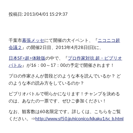
投稿日: 2013/04/01 15:29:37
千葉市
幕張メッセ
にて開催の大イベント、『
ニコニコ超
会議２
』の開催2日目、2013年4月28日(日)に、
日本SF<超>体験版
の中で、『
プロ作家対抗 超・ビブリオ
バトル
』が16：00～17：00の予定で開催されます！
プロの作家さんが普段どのような本を読んでいるか？ ど
のような本の読み方をしているのか？
ビブリオバトルで明らかになります！チャンプを決める
のは、あなたの一票です、ぜひご参加ください！
なお、観客数は60名限定です。詳しくは、こちらをご覧
ください。⇒
http://www.sf50.jp/niconico/kikaku1/sc_b.html