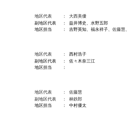
地区代表
：
大西美優
副地区代表
：
益井博史、水野五郎
地区担当
：
吉野英知
、
福永祥
子、
佐藤慧
地区代表
：
西村浩子
副地区代表
：
佐々木奈三江
地区担当
：
地区代表
：
佐藤慧
副地区代表
：
林鉄郎
地区担当
：
中村優太