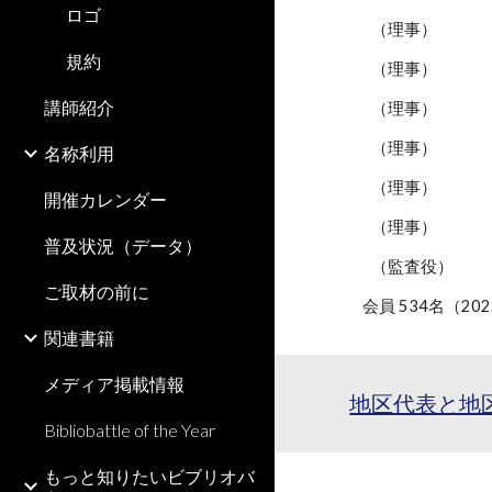
ロゴ
（理事）
規約
（理事）
講師紹介
（理事）
（理事）
名称利用
（理事）
開催カレンダー
（理事）
普及状況（データ）
（監査役）
ご取材の前に
会員
534
名（202
関連書籍
メディア掲載情報
地区代表と地
Bibliobattle of the Year
もっと知りたいビブリオバ