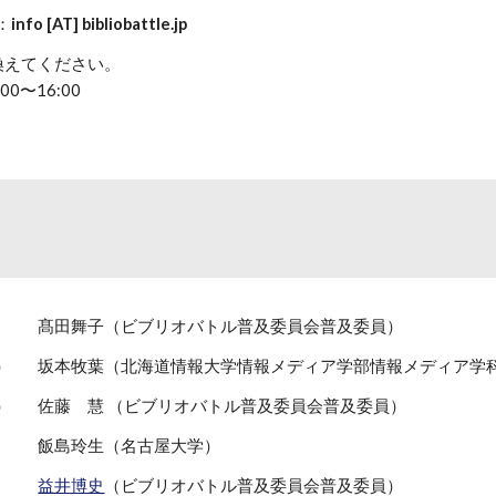
：
info [AT] bibliobattle.jp
置き換えてください。
00〜16:00
髙田舞子（ビブリオバトル普及委員会普及委員）
）
坂本牧葉（北海道情報大学情報メディア学部情報メディア学
）
佐藤 慧 （ビブリオバトル普及委員会普及委員）
飯島玲生（名古屋大学）
益井博史
（ビブリオバトル普及委員会普及委員）