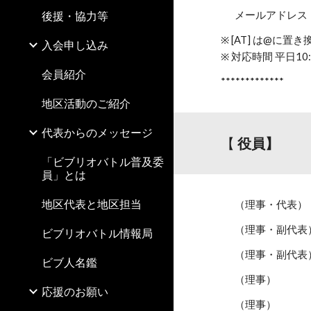
後援・協力等
メールアドレス
※ [AT] は@に
入会申し込み
※ 対応時間 平日10:
会員紹介
*************
地区活動のご紹介
代表からのメッセージ
【
役員】
「ビブリオバトル普及委
員」とは
地区代表と地区担当
（理事・代表）
（理事・副代表
ビブリオバトル情報局
（理事・副代表
ビブ人名鑑
（理事）
応援のお願い
（理事）