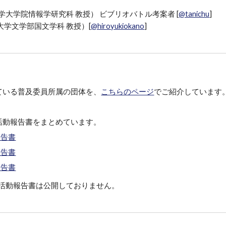
学大学院情報学研究科 教授
） ビブリオバトル考案者 [
@tanichu
]
大学文学部国文学科 教授）[
@hiroyukiokano
]
ている普及委員所属の団体を、
こちらのページ
でご紹介しています
活動報告書をまとめています。
報告書
報告書
報告書
の活動報告書は公開しておりません。