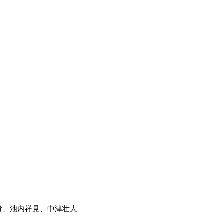
貴
、
池内祥見
、
中津壮人