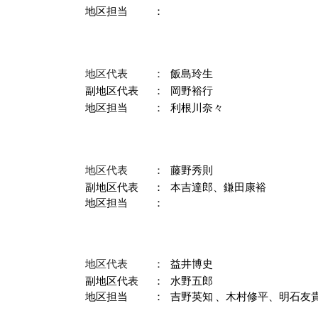
地区担当
：
地区代表
：
飯島玲生
副地区代表
：
岡野裕行
地区担当
：
利根川奈々
地区代表
：
藤野秀則
副地区代表
：
本吉達郎
、
鎌田康裕
地区担当
：
地区代表
：
益井博史
副地区代表
：
水野五郎
地区担当
：
吉野英知
、
木村修平
、
明石友