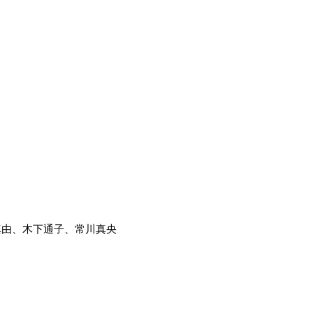
真由
、
木下通
子、
常川真央