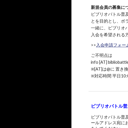
新規会員の募集に
ビブリオバトル普
とを目的とし
、
ボ
一緒に
、
ビブリオ
入会を希望される
>>
入会申請フォー
ご不明点は
info [AT] bibl
※[AT]は@に 置
※対応時間 平日10:
ビブリオバトル普
ビブリオバトル普
ールアドレス宛に