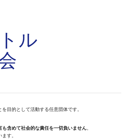
ion
トル
会
とを目的として活動する任意団体です。
。
言も含めて社会的な責任を一切負いません
。
います。