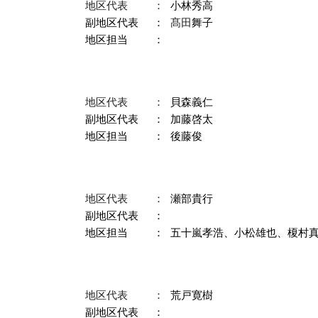
地区代表
：
小林秀高
副地区代表
：
髙田
舞子
地区担当
：
地区代表
：
貝森義仁
副
地区代表
：
加藤啓太
地区担当
：
後藤俊
地区代表
：
瀬部貴行
副
地区代表
：
地区担当
：
五十嵐孝浩
、
小松雄也
、
榎村
地区代表
：
荒戸寛樹
副地区代表
：