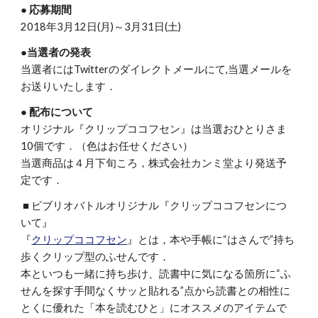
● 応募期間
2018年3月12日(月)～3月31日(土)
●当選者の発表
当選者にはTwitterのダイレクトメールにて,当選メールを
お送りいたします．
● 配布について
オリジナル『クリップココフセン』は当選おひとりさま
10個です．（色はお任せください）
当選商品は４月下旬ころ，株式会社カンミ堂より発送予
定です．
■ ビブリオバトルオリジナル『クリップココフセンにつ
いて』
『
クリップココフセン
』とは，本や手帳に“はさんで”持ち
歩くクリップ型のふせんです．
本といつも一緒に持ち歩け、読書中に気になる箇所に“ふ
せんを探す手間なくサッと貼れる”点から読書との相性に
とくに優れた「本を読むひと」にオススメのアイテムで