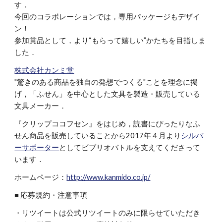
す．
今回のコラボレーションでは，専用パッケージもデザイ
ン！
参加賞品として，より“もらって嬉しい”かたちを目指しま
した．
株式会社カンミ堂
"驚きのある商品を独自の発想でつくる"ことを理念に掲
げ，「ふせん」を中心とした文具を製造・販売している
文具メーカー．
『クリップココフセン』をはじめ，読書にぴったりなふ
せん商品を販売していることから2017年４月より
シルバ
ーサポーター
としてビブリオバトルを支えてくださって
います．
ホームページ：
http://www.kanmido.co.jp/
■ 応募規約・注意事項
・リツイートは公式リツイートのみに限らせていただき