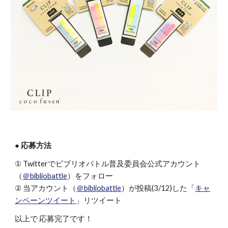
● 応募方法
① Twitterでビブリオバトル普及委員会公式アカウント
（
＠bibliobattle
）をフォロー
② 当アカウント（
＠bibliobattle
）が投稿(3/12)した「
キャ
ンペーンツイート
」リツイート
以上で 応募完了です！