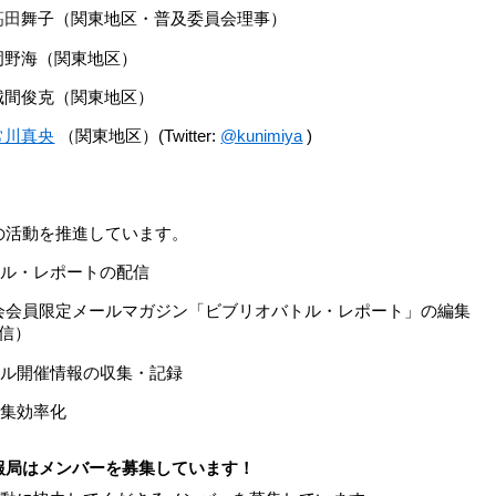
髙田
舞子（関東地区・普及委員会理事）
岡野海（関東地区）
城間俊克（関東地区）
常川真央
（関東地区）(Twitter:
@kunimiya
)
の活動を推進しています。
トル・レポートの配信
会会員限定メールマガジン「ビブリオバトル・レポート」の編集
配信）
トル開催情報の収集・記録
収集効率化
報局はメンバーを募集しています！