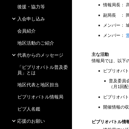
情報局長：
後援・協力等
副局長 ： 
入会申し込み
メンバー： 
会員紹介
メンバー：
地区活動のご紹介
主な活動
代表からのメッセージ
情報局では、以下
「ビブリオバトル普及委
ビブリオバ
員」とは
普及委員
地区代表と地区担当
（月1回
ビブリオバトル情報局
ビブリオバ
開催情報の
ビブ人名鑑
応援のお願い
ビブリオバトル情