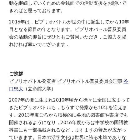
動を継続していくための金銭面での活動支援をお願いで
きればと思っております。
2016年は，ビブリオバトルが世の中に誕生してから10年
目となる節目の年となります。ビブリオバトル普及委員
会の活動の趣旨にぜひともご賛同いただき，ご協力を賜
れければ幸いでございます．
ご挨拶
ビブリオバトル発案者 ビブリオバトル普及委員会理事
谷
口忠大
（立命館大学）
2007年の夏に生まれ2010年頃から徐々に全国に広まって
きたビブリオバトルも，もうすぐ発案から10年を迎えま
す。2013年度ごろから積極的に各地の図書館や書店でも
開催されるようになり，2016年度からは中学校の国語教
科書にも一部掲載されるなど，ますますの普及が広がっ
ていきます。日本の活字文化は世界に誇る水準でありな