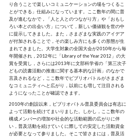
り合うことで楽しいコミュニケーションの場をつくるこ
とができる」仕組みになっています。ここ数年の間に普
及が進むなかで，「人と人とのつながり方」や「おもし
ろい本との出会い方」について，新しい価値観を世の中
に提示してきました。また，さまざまな実践のアイデア
が付加されることで，その楽しみ方にも多くの形態が生
まれてきました。大学生対象の全国大会が2010年から毎
年開催され，2012年に「Library of the Year 2012」の大
賞を受賞し，さらには2013年に文部科学省の「第三次子
どもの読書活動の推進に関する基本的な計画」のなかで
言及されるなど，ここ数年でビブリオバトルがさまざま
なコミュニティへと広がり，以前にも増して注目される
ようになったことが確認できます。
2010年の創設以来，ビブリオバトル普及委員会は有志に
よって活動を続けてまいりました。しかし，ここ数年の
構成メンバーの増加や社会的な活動範囲の広がりに伴
い，普及活動を続けていくに際しての安定した活動資金
が必要となって参りました。そこで皆さまには，普及活