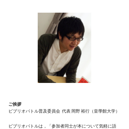
ご挨拶
ビブリオバトル普及委員会 代表 岡野 裕行（皇學館大学）
ビブリオバトルは，「参加者同士が本について気軽に語