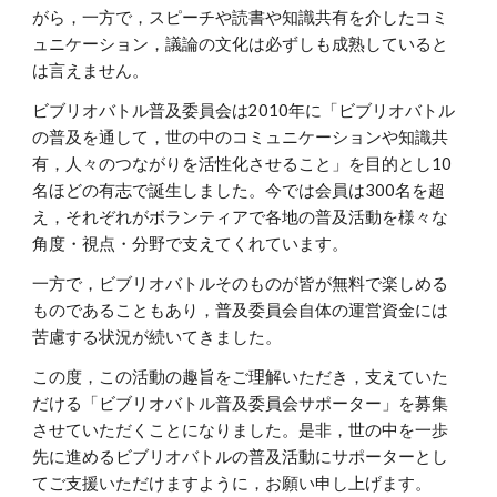
がら，一方で，スピーチや読書や知識共有を介したコミ
ュニケーション，議論の文化は必ずしも成熟していると
は言えません。
ビブリオバトル普及委員会は2010年に「ビブリオバトル
の普及を通して，世の中のコミュニケーションや知識共
有，人々のつながりを活性化させること」を目的とし10
名ほどの有志で誕生しました。今では会員は300名を超
え，それぞれがボランティアで各地の普及活動を様々な
角度・視点・分野で支えてくれています。
一方で，ビブリオバトルそのものが皆が無料で楽しめる
ものであることもあり，普及委員会自体の運営資金には
苦慮する状況が続いてきました。
この度，この活動の趣旨をご理解いただき，支えていた
だける「ビブリオバトル普及委員会サポーター」を募集
させていただくことになりました。是非，世の中を一歩
先に進めるビブリオバトルの普及活動にサポーターとし
てご支援いただけますように，お願い申し上げます。