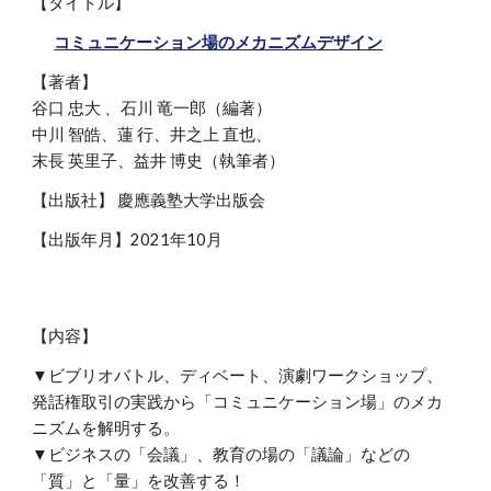
【タイトル】
コミュニケーション場のメカニズムデザイン
【著者】
谷口 忠大 、石川 竜一郎
（
編著
）
中川 智皓、蓮 行、井之上 直也、
末長 英里子、益井 博史
（
執筆者
）
【出版社】 慶應義塾大学出版会
【出版年月】2021年10月
【内容】
▼ビブリオバトル、ディベート、演劇ワークショップ、
発話権取引の実践から「コミュニケーション場」のメカ
ニズムを解明する。
▼ビジネスの「会議」、教育の場の「議論」などの
「質」と「量」を改善する！