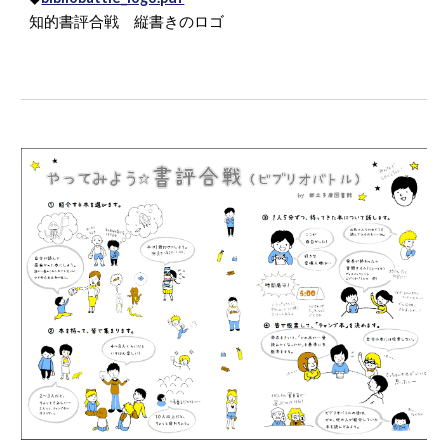
知的書評合戦 縦書きのロゴ