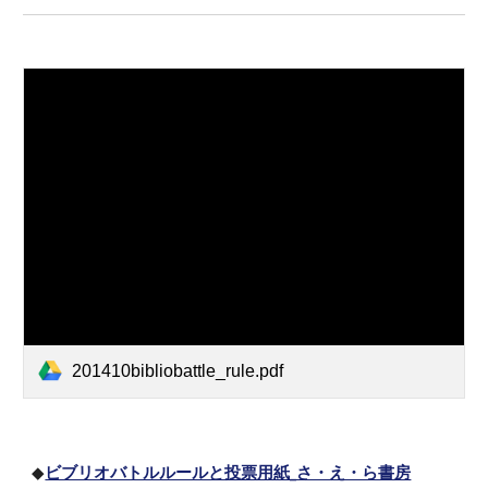
201410bibliobattle_rule.pdf
◆
ビブリオバトルルールと投票用紙_さ・え・ら書房