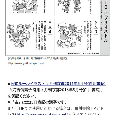
◆
公式ルールイラスト：月刊京都2016年5月号(白川書院)
『(C)吉信素子 引用：月刊京都2016年5月号(白川書院)』
を併記ください。
※『吉』は土に口表記の漢字です。
また，HPでご使用いただける場合は、白川書院 HPアド
レス(
http://www.gekkan-kyoto.net
)も入れてください。