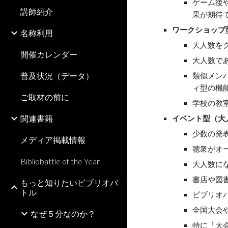
ゲーム後
講師紹介
果が期待
ワークショップ
名称利用
大人数を
開催カレンダー
大人数で
普及状況（データ）
類似メン
ィ型の機
ご取材の前に
学校の教
関連書籍
イベント型（大
少数の発
メディア掲載情報
聴衆がオ
Bibliobattle of the Year
大人数に
書店や図
もっと知りたいビブリオバ
トル
ビブリオ
全国大会
なぜ５分なのか？
特に「大