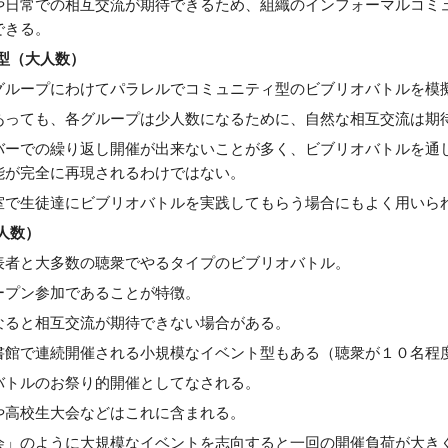
や日常での相互交流が期待できるため、組織のインフォーマルコミ
できる。
型（大人数）
グループにわけてパラレルでコミュニティ型のビブリオバトルを模
あっても、各グループは少人数になるために、自然な相互交流は期
バーでの繰り返し開催が出来ないことが多く、ビブリオバトルを通
能が完全に再現されるわけではない。
室で生徒達にビブリオバトルを実践してもらう場合にもよく用いら
人数）
表者と大多数の聴衆でやるタイプのビブリオバトル。
ープン参加であることが特徴。
なると相互交流が期待できない場合がある。
書館で連続開催される小規模なイベント型もある（聴衆が１０名程
バトルのお祭り的開催としてなされる。
や高校生大会などはこれに含まれる。
会」のように大規模なイベントを志向すると一回の開催負荷が大き