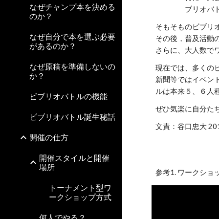
なぜチャンプ本を決める
ブリオバ
のか？
そもそものビブリ
なぜ自分で本を選ぶ必要
その後，普及活動
があるのか？
さらに、大人数で
なぜ原稿を準備しないの
現在では、多くの
か？
新聞等ではイベン
ルは本来５、６人
ビブリオバトルの機能
ぜひ気楽に自分た
ビブリオバトル誕生秘話
文責：谷口忠大 2017
開催の仕方
開催スタイルと開催
場所
参考1. ワークシ
トーナメント型ワ
ークショップ方式
何人でやる？