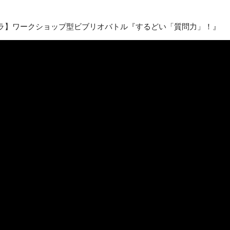
°カメラ】ワークショップ型ビブリオバトル『するどい「質問力」！』