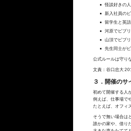
怪談好きの
新入社員の
留学生と英
河原でビブ
山頂でビブ
先生同士が
公式ルールは守り
文責：谷口忠大 2017
３．開催のサ
初めて開催する人
例えば、仕事場で
たとえば、オフィ
そうで無い場合は
誰かの家や、借り
大きな声をたてて