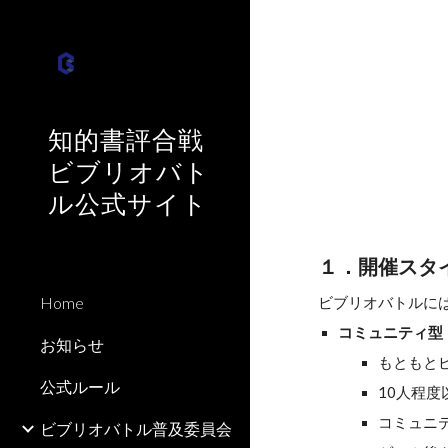
Sk
知的書評合戦
ビブリオバト
ル公式サイト
１．開催スタ
Home
ビブリオバトルに
コミュニティ型
お知らせ
もともと
公式ルール
10人程
コミュニ
ビブリオバトル普及委員会