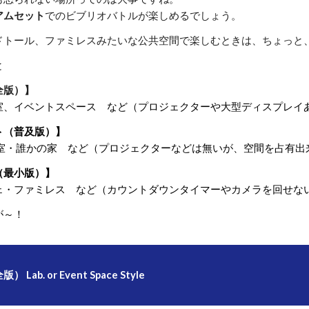
アムセット
でのビブリオバトルが楽しめるでしょう。
ドトール、ファミレスみたいな公共空間で楽しむときは、ちょっと
と
全版）】
室
、
イベントスペース など
（プロジェクターや大型ディスプレイ
ト（普及版）】
室・誰かの家 など（
プロジェクターなどは無いが、空間を占有出
（最小版）】
・ファミレス など（カウントダウンタイマーやカメラを回せな
が～！
Lab. or Event Space Style