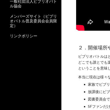
一般社団法人ビブリオバト
ル協会
メンバーズサイト（ビブリ
オバトル普及委員会会員限
定）
リンクポリシー
２．開催場所
ビブリオバトルは
どこでも誰とでも
ということを意味
本当に現在は様々
家族でビブ
放課後にビ
図書委員会
SFファンだ