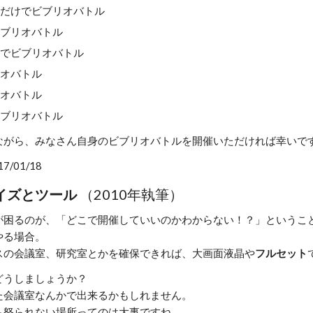
人だけでビブリオバトル
ビブリオバトル
語でビブリオバトル
リオバトル
リオバトル
ビブリオバトル
ながら、みなさん自身のビブリオバトルを開催いただければ幸いで
/01/18
イズとツール
（2010年執筆）
が困るのが、「どこで開催していいのかわからない！？」というこ
やる場合。
スの会議室、研究室とかを確保できれば、大画面液晶や
フルセット
どうしましょうか？
た会議室なんかで出来るかもしれません。
も怒られない場所ってのは大事ですね。