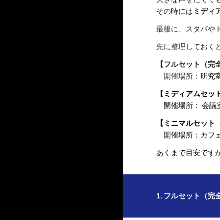
その時には
ミディ
最後に、スタバや
先に整理しておく
【フルセット（完
開催場所：
研究
【ミディアムセッ
開催場所：
会議
【ミニマルセット
開催場所：カフェ
あくまで目安です
1. フルセット（完全版） 