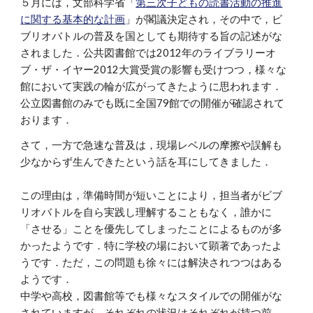
５月には，文部科学省「
第三次子どもの読書活動の推進
に関する基本的な計画
」が閣議決定され，その中で，ビ
ブリオバトルの普及を国としても期待する旨の記述がな
されました．公共図書館では2012年のライブラリーオ
ブ・ザ・イヤー2012大賞受賞の影響も受けつつ，様々な
館において実践の輪が広がってきたように思われます．
公立図書館のみでも既に全国79館での開催が確認されて
おります．
さて，一方で急速な普及は，現場レベルの摩擦や誤解も
少なからず生んできたという話を耳にしてきました．
この理由は，準備時間が短いことにより，担当者がビブ
リオバトルを自ら実践し理解することもなく，誰かに
「させる」ことを優先してしまったことによるものが多
かったようです．特に学校の場において顕著であったよ
うです．ただ，この問題も徐々には解決されつつはある
ようです．
中学や高校，図書館等でも様々なスタイルでの開催がな
されていますが，それぞれの状況はそれぞれが持つ前