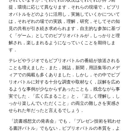
提，環境に応じて異なります．それらの現場で，ビブリ
オバトルをどのように活用し，実施していくかについて
は，それぞれの場での実践，理解，研究，そしてその知
見の共有が引き続き求められます．自主的な参加に基づ
く「ゲーム」としてのビブリオバトルが，しっかりと理
解され，楽しまれるようになっていくことを期待しま
す．
テレビやラジオでもビブリオバトルの番組が放送される
ことも増えました．また，雑誌，新聞，用語集等のメデ
ィアでの掲載も多くありました．しかし，その中でビブ
リオバトルに対する十分な調査や取材なく，誤解を広め
るような事例が少なからずあったことも，残念ながら事
実でした．「広く広まること」と，「正しく理解し，し
っかり楽しんでいただくこと」の両立の難しさを実感さ
せられた年だったと言えるでしょう．
「読書感想文の発表会」でも，「プレゼン技術を戦わせ
る書評バトル」でもない，ビブリオバトルの本質を，よ