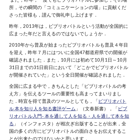
所，その瞬間の「コミュニケーションの場」に貢献くだ
さった皆様も，謹んで御礼申し上げます．
昨年，2013年は，ビブリオバトルという活動が全国的に
広まった年だと言えるのではないでしょうか．
2010年から普及が始まったビブリオバトルも普及４年目
を迎え，昨年７月にはついに全国47都道府県での開催が
確認されました．また，10月には初めて10月1日～10月
31日までの31日前日において「どこかでビブリオバトル
が開催されていた」という全日開催が確認されました．
全国に広まる中で，きちんとした「ビブリオバトルの考
え方」を伝えるツールの重要性も高まってまいりまし
た．時宜を得て普及のツールとしても，「
ビブリオバト
ル 本を知り人を知る書評ゲーム
」（文春新書），「
ビブ
リオバトル入門- 本を通して人を知る・人を通して本を知
る
」（インフォスタ）が相次ぎ出版することが出来，全
国の多くの方にビブリオバトルの面白さをお伝えするこ
とが出来たのではないかと思います．