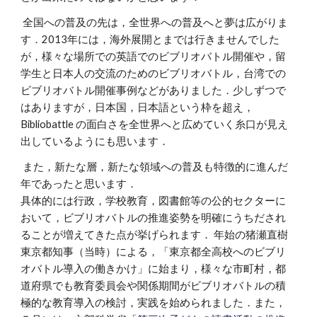
全国への普及の先は，全世界への普及へと夢は広がりま
す．2013年には，海外展開とまでは行きませんでした
が，様々な場所での英語でのビブリオバトル開催や，留
学生と日本人の交流のためのビブリオバトル，台湾での
ビブリオバトル開催事例などがありました．少しずつで
はありますが，日本国，日本語という枠を超え，
Bibliobattle の面白さを全世界へと広めていく糸口が見え
出しているようにも思います．
また，新たな層，新たな領域への普及も特徴的に進んだ
年であったと思います．
具体的には行政，学校教育，図書館等の公的セクターに
おいて，ビブリオバトルの推進姿勢を明確にうちだされ
ることが増えてきた点が挙げられます． 年始の猪瀬直樹
東京都知事（当時）による，「東京都全高校へのビブリ
オバトル導入の働きかけ」に始まり，様々な市町村，都
道府県でも教育委員会や関係期間がビブリオバトルの積
極的な教育導入の検討，実践を始められました．また，