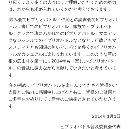
り広く，より多くの人々に，ご理解いただくための努力
はこれからも求められていくのだと考えております．
飲み会でビブリオバトル，仲間との読書会でビブリオバ
トル，書店でのビブリオバトル，家族でビブリオバト
ル，クラスで班にわかれてのビブリオバトル，マニアッ
クなジャンルでのビブリオバトルなどなど，行政ともマ
スメディアとも関係の無いところでｍ多くのビブリオバ
トルがカジュアルに楽しまれています．このような草の
根の広まりを第一に，2014年も「楽しいビブリオバト
ル」の普及に微力ながら貢献していきたいと考えていま
す．
年の初め，ビブリオバトルを楽しんでくださる皆様のご
支援とご協力に感謝申し上げると共に，皆様のご健康と
ご多幸をお祈りして，新年のご挨拶とさせていただきま
す．
2014年1月1日
ビブリオバトル普及委員会代表