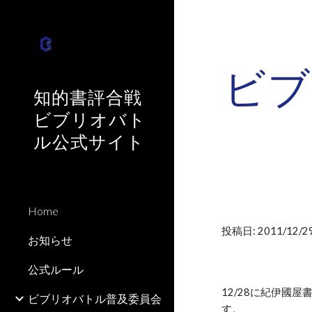
Sk
ビブ
知的書評合戦
ビブリオバト
ル公式サイト
Home
投稿日: 2011/12/29
お知らせ
公式ルール
12/28に紀伊國
ビブリオバトル普及委員会
す。