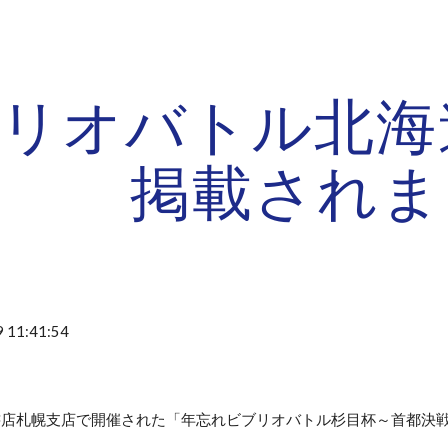
ip to main content
Skip to navigat
リオバトル北海
掲載されま
 11:41:54
屋書店札幌支店で開催された「年忘れビブリオバトル杉目杯～首都決