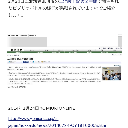
2月23日に北海道旭川市の
三浦綾子記念文学館
で開催され
たビブリオバトルの様子が掲載されていますのでご紹介
します。
2014年2月24日 YOMIURI ONLINE
http://www.yomiuri.co.jp/e-
japan/hokkaido/news/20140224-OYT8T00008.htm