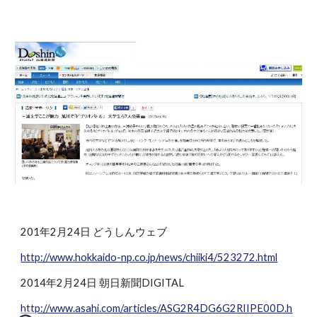
201年2月24日 どうしんウェブ
http://www.hokkaido-np.co.jp/news/chiiki4/523272.html
2014年2月24日 朝日新聞DIGITAL
http://www.asahi.com/articles/ASG2R4DG6G2RIIPE00D.h