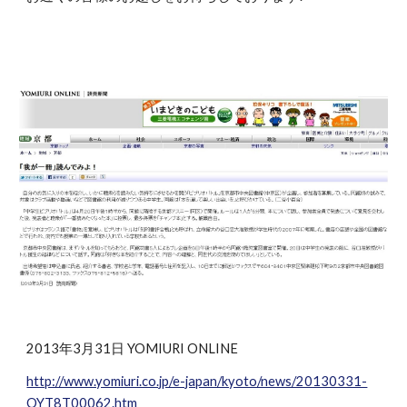
2013年3月31日 YOMIURI ONLINE
http://www.yomiuri.co.jp/e-japan/kyoto/news/20130331-
OYT8T00062.htm