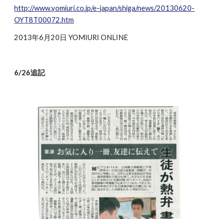
http://www.yomiuri.co.jp/e-japan/shiga/news/20130620-
OYT8T00072.htm
2013年6月20日 YOMIURI ONLINE
6/26追記