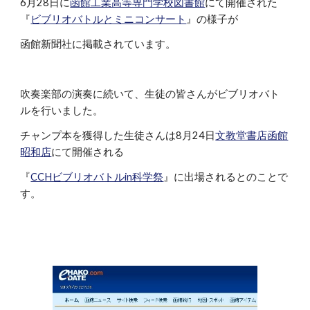
6月28日に
函館工業高等専門学校図書館
にて開催された
『
ビブリオバトルとミニコンサート
』の様子が
函館新聞社に掲載されています。
吹奏楽部の演奏に続いて、生徒の皆さんがビブリオバト
ルを行いました。
チャンプ本を獲得した生徒さんは8月24日
文教堂書店函館
昭和店
にて開催される
『
CCHビブリオバトルin科学祭
』に出場されるとのことで
す。