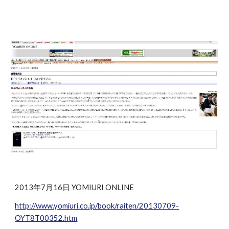
2013年7月16日 YOMIURI ONLINE
http://www.yomiuri.co.jp/book/raiten/20130709-
OYT8T00352.htm