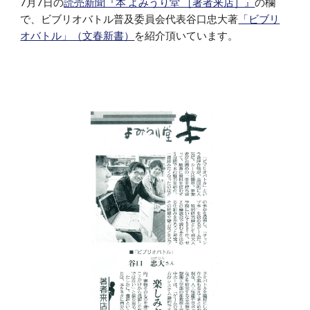
7月7日の
読売新聞『本 よみうり堂 ［著者来店］』
の欄
で、ビブリオバトル普及委員会代表谷口忠大著
「ビブリ
オバトル」（文春新書）
を紹介頂いています。