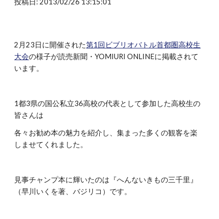
投稿日: 2013/02/26 13:15:01
2月23日に開催された
第1回ビブリオバトル首都圏高校生
大会
の様子が読売新聞・YOMIURI ONLINEに掲載されて
います。
1都3県の国公私立36高校の代表として参加した高校生の
皆さんは
各々お勧め本の魅力を紹介し、集まった多くの観客を楽
しませてくれました。
見事チャンプ本に輝いたのは『へんないきもの三千里』
（早川いくを著、バジリコ）です。