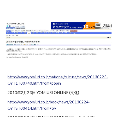
http://www.yomiuri.co.jp/national/culture/news/20130223-
OYT1T00740.htm?from=popin
2013年2月23日 YOMIURI ONLINE (文化)
http://www.yomiuri.co.jp/book/news/20130224-
OYT8T00414.htm?from=tw