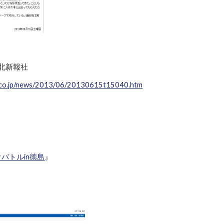
河北新報社
.co.jp/news/2013/06/20130615t15040.htm
バトルin徳島
』