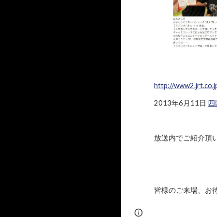
http://www2.jrt.co.j
2013年6月11日
四
放送内でご紹介頂
皆様のご来場、お
Page
Google Sites