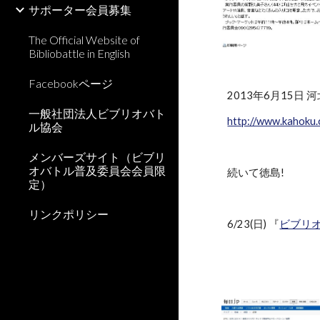
サポーター会員募集
The Official Website of
Bibliobattle in English
Facebookページ
2013年6月15日 
一般社団法人ビブリオバト
http://www.kahoku
ル協会
メンバーズサイト（ビブリ
オバトル普及委員会会員限
続いて徳島!
定）
リンクポリシー
6/23(日) 『
ビブリオ