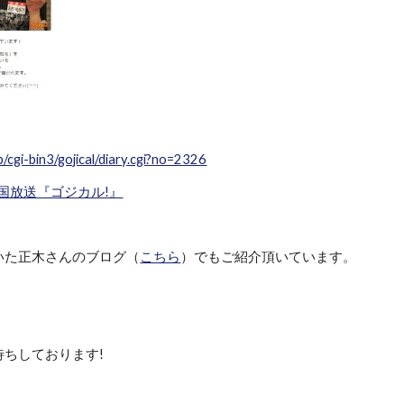
p/cgi-bin3/gojical/diary.cgi?no=2326
国放送『ゴジカル!』
いた正木さんのブログ（
こちら
）でもご紹介頂いています。
待ちしております!
Report abuse