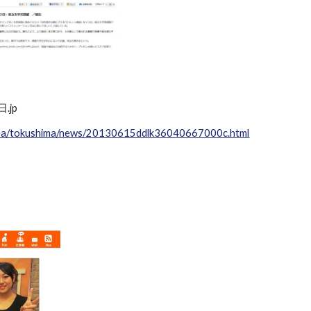
.jp
/area/tokushima/news/20130615ddlk36040667000c.html