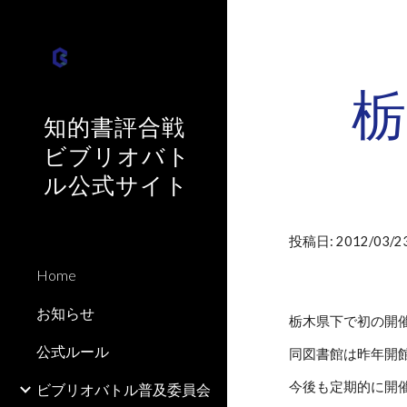
Sk
栃
知的書評合戦
ビブリオバト
ル公式サイト
投稿日: 2012/03/23
Home
お知らせ
栃木県下で初の開
公式ルール
同図書館は昨年開館
今後も定期的に開
ビブリオバトル普及委員会