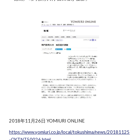
2018年11月26日 YOMIURI ONLINE
https://www.yomiuri.co.jp/local/tokushima/news/20181125
-OYTNT50026.html