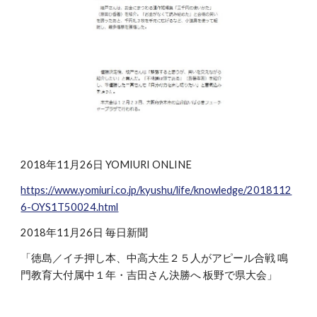
2018年11月26日 YOMIURI ONLINE
https://www.yomiuri.co.jp/kyushu/life/knowledge/2018112
6-OYS1T50024.html
2018年11月26日 毎日新聞
「徳島／イチ押し本、中高大生２５人がアピール合戦 鳴
門教育大付属中１年・吉田さん決勝へ 板野で県大会」