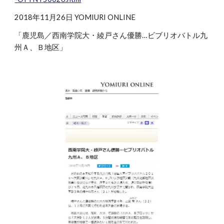
2018年11月26日 YOMIURI ONLINE
「鹿児島／西南学院大・綾戸さん優勝…ビブリオバトル九
州Ａ、Ｂ地区」