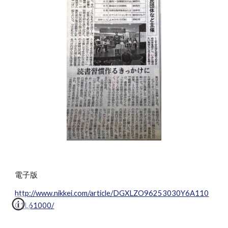
電子版
http://www.nikkei.com/article/DGXLZO96253030Y6A110
C1L61000/