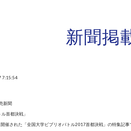
ip to main content
Skip to navigat
新聞掲
 7:15:54
読売新聞
トル首都決戦」
7日に開催された「全国大学ビブリオバトル2017首都決戦」の特集記