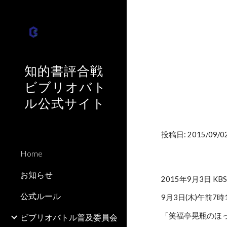
Sk
知的書評合戦
ビブリオバト
ル公式サイト
投稿日: 2015/09/02
Home
お知らせ
2015年9月3日 K
公式ルール
9月3日(木)午前7
「笑福亭晃瓶のほ
ビブリオバトル普及委員会