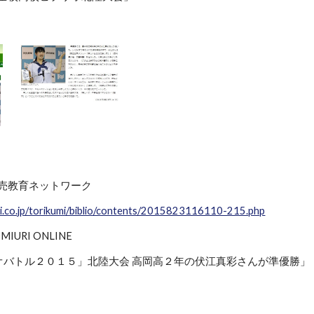
 読売教育ネットワーク
uri.co.jp/torikumi/biblio/contents/2015823116110-215.php
MIURI ONLINE
オバトル２０１５」北陸大会 高岡高２年の伏江真彩さんが準優勝」