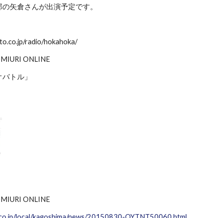
部の矢倉さんが出演予定です。
to.co.jp/radio/hokahoka/
MIURI ONLINE
オバトル」
MIURI ONLINE
i.co.jp/local/kagoshima/news/20150830-OYTNT50060.html