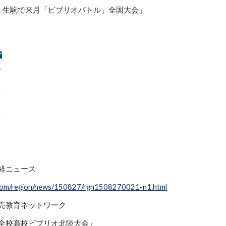
・生駒で来月「ビブリオバトル」全国大会」
 産経ニュース
.com/region/news/150827/rgn1508270021-n1.html
 読売教育ネットワーク
日 全校高校ビブリオ北陸大会」