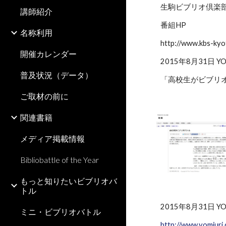
生駒ビブリオ倶楽
講師紹介
番組HP
名称利用
http://www.kbs-kyo
開催カレンダー
2015年8月31日 YO
普及状況（データ）
「高校生がビブリ
ご取材の前に
関連書籍
メディア掲載情報
Bibliobattle of the Year
もっと知りたいビブリオバ
トル
2015年8月31日 YO
ミニ・ビブリオバトル
http://www.yomiur