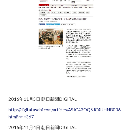
2016年11月5日 朝日新聞DIGITAL
http://digital.asahi.com/articles/ASJC43QQ5JC4UHNB006.
html?rm=367
2016年11月4日 朝日新聞DIGITAL