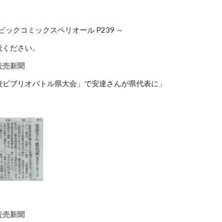
号 ビックコミックスペリオール P239 ～
読ください。
 読売新聞
校ビブリオバトル県大会」で安達さんが県代表に」
 読売新聞