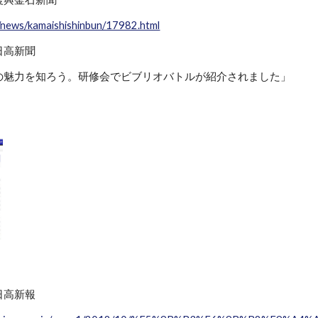
jp/news/kamaishishinbun/17982.html
 日高新聞
の魅力を知ろう。研修会でビブリオバトルが紹介されました」
 日高新報