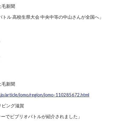
 上毛新聞
バトル 高校生県大会 中央中等の中山さんが全国へ」
 上毛新聞
e.jp/article/jomo/region/jomo-110285672.html
 リビング滋賀
コーナーでビブリオバトルが紹介されました」