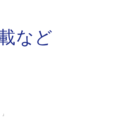
ion
載など
。」