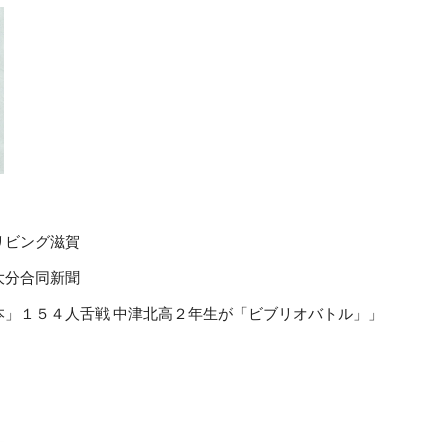
 リビング滋賀
 大分合同新聞
本」１５４人舌戦 中津北高２年生が「ビブリオバトル」」