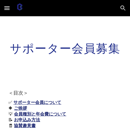
Skip to main content
Skip to navigation
サポーター会員募集
＜目次＞
✅
サポーター会員について
🔶
ご挨拶
💡
会員種別と年会費について
📝
お申込み方法
🧾
協賛趣意書