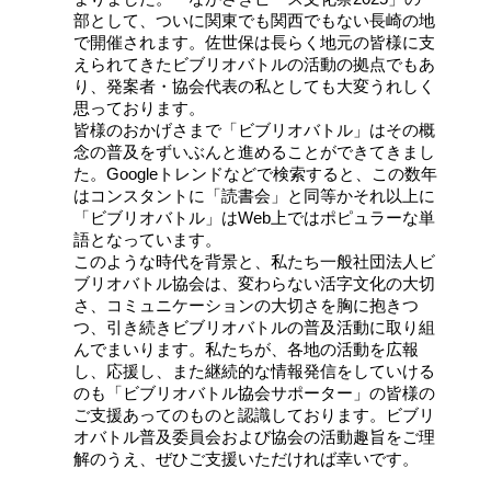
部として、ついに関東でも関西でもない長崎の地
で開催されます。佐世保は長らく地元の皆様に支
えられてきたビブリオバトルの活動の拠点でもあ
り、発案者・協会代表の私としても大変うれしく
思っております。
皆様のおかげさまで「ビブリオバトル」はその概
念の普及をずいぶんと進めることができてきまし
た。Googleトレンドなどで検索すると、この数年
はコンスタントに「読書会」と同等かそれ以上に
「ビブリオバトル」はWeb上ではポピュラーな単
語となっています。
このような時代を背景と、私たち一般社団法人ビ
ブリオバトル協会は、変わらない活字文化の大切
さ、コミュニケーションの大切さを胸に抱きつ
つ、引き続きビブリオバトルの普及活動に取り組
んでまいります。私たちが、各地の活動を広報
し、応援し、また継続的な情報発信をしていける
のも「ビブリオバトル協会サポーター」の皆様の
ご支援あってのものと認識しております。ビブリ
オバトル普及委員会および協会の活動趣旨をご理
解のうえ、ぜひご支援いただければ幸いです。