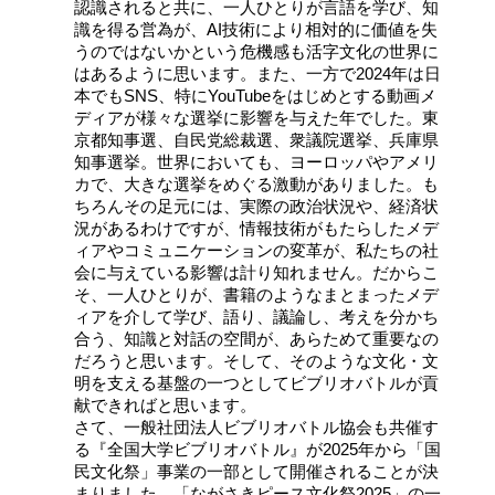
認識されると共に、一人ひとりが言語を学び、知
識を得る営為が、AI技術により相対的に価値を失
うのではないかという危機感も活字文化の世界に
はあるように思います。また、一方で2024年は日
本でもSNS、特にYouTubeをはじめとする動画メ
ディアが様々な選挙に影響を与えた年でした。東
京都知事選、自民党総裁選、衆議院選挙、兵庫県
知事選挙。世界においても、ヨーロッパやアメリ
カで、大きな選挙をめぐる激動がありました。も
ちろんその足元には、実際の政治状況や、経済状
況があるわけですが、情報技術がもたらしたメデ
ィアやコミュニケーションの変革が、私たちの社
会に与えている影響は計り知れません。だからこ
そ、一人ひとりが、書籍のようなまとまったメデ
ィアを介して学び、語り、議論し、考えを分かち
合う、知識と対話の空間が、あらためて重要なの
だろうと思います。そして、そのような文化・文
明を支える基盤の一つとしてビブリオバトルが貢
献できればと思います。
さて、一般社団法人ビブリオバトル協会も共催す
る『全国大学ビブリオバトル』が2025年から「国
民文化祭」事業の一部として開催されることが決
まりました。「ながさきピース文化祭2025」の一