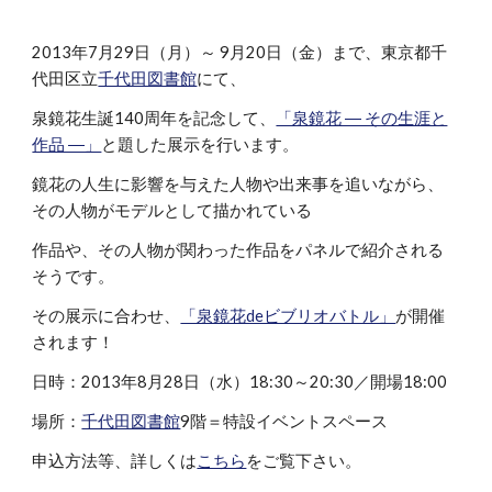
2013年7月29日（月）～ 9月20日（金）まで、東京都千
代田区立
千代田図書館
にて、
泉鏡花生誕140周年を記念して、
「泉鏡花 ― その生涯と
作品 ―」
と題した展示を行います。
鏡花の人生に影響を与えた人物や出来事を追いながら、
その人物がモデルとして描かれている
作品や、その人物が関わった作品をパネルで紹介される
そうです。
その展示に合わせ、
「泉鏡花deビブリオバトル」
が開催
されます！
日時：2013年8月28日（水）18:30～20:30／開場18:00
場所：
千代田図書館
9階＝特設イベントスペース
申込方法等、詳しくは
こちら
をご覧下さい。