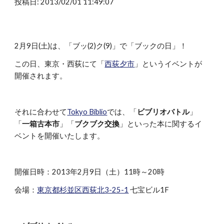
投稿日: 2013/02/01 11:49:07
2月9日(土)は、「ブッ(2)ク(9)」で「ブックの日」！
この日、東京・西荻にて「
西荻夕市
」というイベントが
開催されます。
それに合わせて
Tokyo Biblio
では、「
ビブリオバトル
」
「
一箱古本市
」「
ブクブク交換
」といった本に関するイ
ベントを開催いたします。
開催日時：2013年2月9日（土）11時～20時
会場：
東京都杉並区西荻北3-25-1
七宝ビル1F