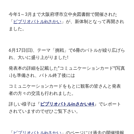
今年1～3月まで大阪府堺市立中央図書館で開催された
「
ビブリオバトルinさかい
」が、新体制となって再開され
ました。
6月17日(日)、テーマ「挑戦」で6冊のバトルが繰り広げら
れ、大いに盛り上がりました!
発表本の詳細を記載した"コミュニケーションカード"(写真
↓)も準備され、バトル終了後には
コミュニケーションカードをもとに観客の皆さんと発表
者の方々の交流も行われました。
詳しい様子は『
ビブリオバトルinさかい#4
』でレポート
されていますのでぜひご覧下さい。
「
ビブリオバトルinさかい
」のページには過去の開催情報