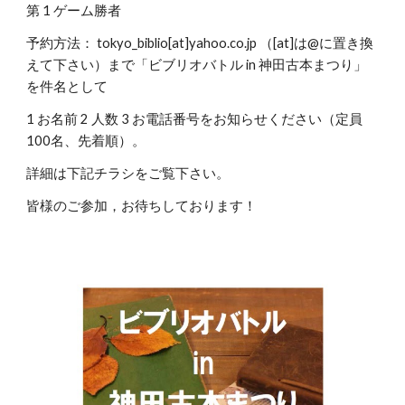
第 1 ゲーム勝者
予約方法： tokyo_biblio[at]yahoo.co.jp （[at]は@に置き換
えて下さい）まで「ビブリオバトル in 神田古本まつり」
を件名として
1 お名前 2 人数 3 お電話番号をお知らせください（定員
100名、先着順）。
詳細は下記チラシをご覧下さい。
皆様のご参加，お待ちしております！