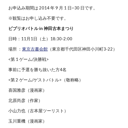
お申込み期間は 2014 年 9 月 1 日~30 日です。
※観覧はお申し込み不要です。
ビブリオバトル in 神田古本まつり
日時：11月1日（土）18:30-2:00
場所 ：
東京古書会館
（東京都千代田区神田小川町3-22）
<第 1 ゲーム/決勝戦>
事前に予選を勝ち抜いた方4名
<第 2 ゲーム/ゲストバトル>（敬称略）
喜国雅彦（漫画家）
北原尚彦（作家）
小山力也（古本屋ツーリスト）
玉川重機（漫画家）