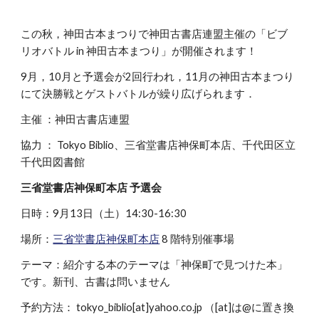
この秋，神田古本まつりで神田古書店連盟主催の「ビブ
リオバトル in 神田古本まつり」が開催されます！
9月，10月と予選会が2回行われ，11月の神田古本まつり
にて決勝戦とゲストバトルが繰り広げられます．
主催 ：神田古書店連盟
協力 ： Tokyo Biblio、三省堂書店神保町本店、千代田区立
千代田図書館
三省堂書店神保町本店 予選会
日時：9月13日（土）14:30-16:30
場所：
三省堂書店神保町本店
8 階特別催事場
テーマ：紹介する本のテーマは「神保町で見つけた本」
です。新刊、古書は問いません
予約方法： tokyo_biblio[at]yahoo.co.jp （[at]は@に置き換