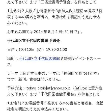
えて下さい）まで「三省堂書店予選会」を件名として
1 お名前 2 人数 3 お電話番号 3参加人数 4観覧 or 発表 5発
表する本の書名と著者名、出版社名を明記のうえお申込
みください。
お申込み期間は 2014 年 8 月 1 日~31 日です。
千代田区立千代田図書館 予選会
日時：10月10日（金）19:30-21:00
場所 ：
千代田区立千代田図書館
9 階特設イベントスペー
ス
テーマ： 紹介する本のテーマは「神保町で見つけた本」
です。新刊、古書は問いません。
予約方法： tokyo_biblio[at]yahoo.co.jp （[at]は@に置き換
えて下さい）まで「千代田図書館予選会」を件名として
1 お名前 2 お電話番号 3 発表する本の書名と著者名、出版
社名を明記のうえお申込みください。