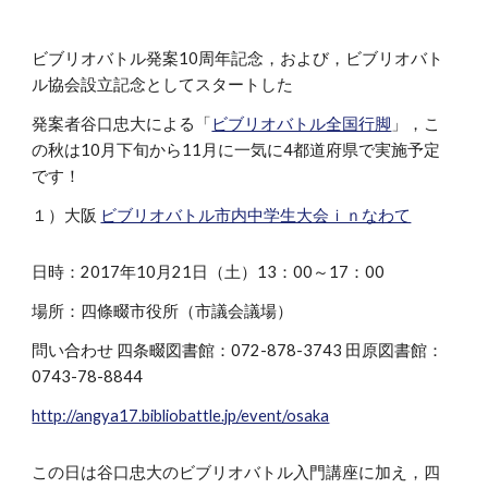
ビブリオバトル発案10周年記念，および，ビブリオバト
ル協会設立記念としてスタートした
発案者谷口忠大による「
ビブリオバトル全国行脚
」，こ
の秋は10月下旬から11月に一気に4都道府県で実施予定
です！
１）大阪
ビブリオバトル市内中学生大会ｉｎなわて
日時：2017年10月21日（土）13：00～17：00
場所：四條畷市役所（市議会議場）
問い合わせ 四条畷図書館：072-878-3743 田原図書館：
0743-78-8844
http://angya17.bibliobattle.jp/event/osaka
この日は谷口忠大のビブリオバトル入門講座に加え，四