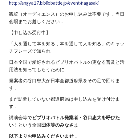
http://angya17.bibliobattle.jp/event/nagasaki
観覧（オーディエンス）のお申し込みは不要です．当日
会場までお越しください．
【申し込み受付中】
「人を通して本を知る，本を通して人を知る」のキャッ
チフレーズで知られ
日本全国で愛好されるビブリオバトルの更なる普及と活
用法を知ってもらうために
発案者の谷口忠大が日本全都道府県をその足で回りま
す．
まだ訪問していない都道府県は申し込みを受け付けま
す．
講演会等で
ビブリオバトル発案者・谷口忠大を呼びた
い
！という全国
団体等のみなさま
以下よりお申込みくださいませ．