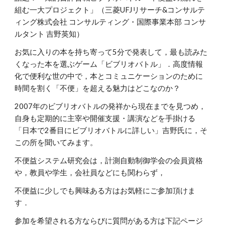
組む一大プロジェクト」（三菱UFJリサーチ&コンサルテ
ィング株式会社 コンサルティング・国際事業本部 コンサ
ルタント 吉野英知）
お気に入りの本を持ち寄って5分で発表して，最も読みた
くなった本を選ぶゲーム「ビブリオバトル」．高度情報
化で便利な世の中で，本とコミュニケーションのために
時間を割く「不便」を超える魅力はどこなのか？
2007年のビブリオバトルの発祥から現在までを見つめ，
自身も定期的に主宰や開催支援・講演などを手掛ける
「日本で2番目にビブリオバトルに詳しい」吉野氏に，そ
この所を聞いてみます。
不便益システム研究会は，計測自動制御学会の会員資格
や，教員や学生，会社員などにも関わらず，
不便益に少しでも興味ある方はお気軽にご参加頂けま
す．
参加を希望される方ならびに質問がある方は下記ページ