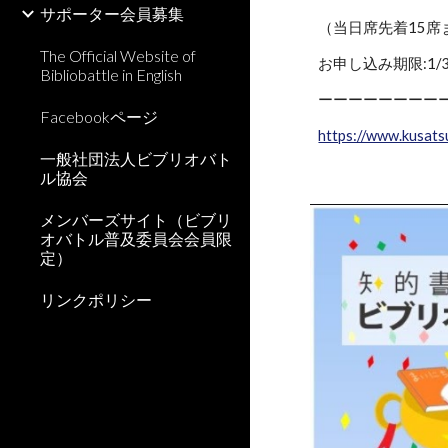
サポーター会員募集
（当日席先着15
The Official Website of
お申し込み期限:1/3
Bibliobattle in English
ーーーーーーーー
Facebookページ
https://www.kusats
一般社団法人ビブリオバト
ル協会
メンバーズサイト（ビブリ
オバトル普及委員会会員限
定）
リンクポリシー