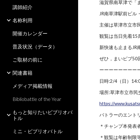
滋賀県南草津で「
講師紹介
JR南草津駅前ビ
名称利用
主催は草津市立市
開催カレンダー
観覧は当日先着15
普及状況（データ）
新快速も止まるJ
ぜひ，まいビブ5
ご取材の前に
ーーーーーーーー
関連書籍
日時:2/4（日）14:
メディア掲載情報
場所:草津市立市民
Bibliobattle of the Year
https://www.kusats
もっと知りたいビブリオバ
バトラーのエントリ
トル
＊チャンプ本発表者
ミニ・ビブリオバトル
＊観覧は年齢制限