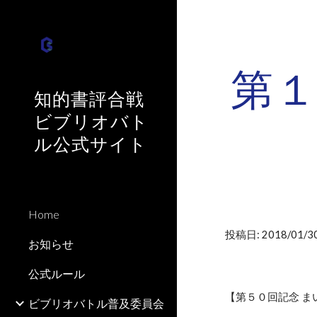
Sk
第
知的書評合戦
ビブリオバト
ル公式サイト
Home
投稿日: 2018/01/30
お知らせ
公式ルール
【第５０回記念 
ビブリオバトル普及委員会