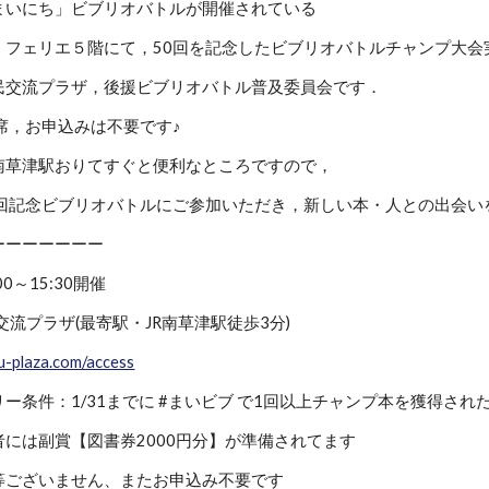
まいにち」ビブリオバトルが開催されている
ル・フェリエ５階にて，50回を記念したビブリオバトルチャンプ大
民交流プラザ，後援ビブリオバトル普及委員会です．
席，お申込みは不要です♪
R南草津駅おりてすぐと便利なところですので，
0回記念ビブリオバトルにご参加いただき，新しい本・人との出会い
ーーーーーーー
00～15:30開催
交流プラザ(最寄駅・JR南草津駅徒歩3分)
u-plaza.com/access
ー条件：1/31までに #まいビブ で1回以上チャンプ本を獲得され
には副賞【図書券2000円分】が準備されてます
等ございません、またお申込み不要です