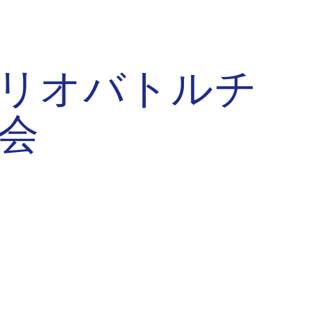
ion
リオバトルチ
会