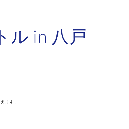
ion
ル in 八戸
迎えます．
）