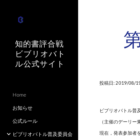
Sk
第
知的書評合戦
ビブリオバト
ル公式サイト
投稿日: 2019/08/19
Home
お知らせ
ビブリオバトル普
公式ルール
（主催のデーリー
現在，発表参加者を
ビブリオバトル普及委員会