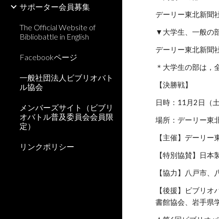
サポーター会員募集
デーリー東北新聞社
The Official Website of
▼大学生、一般の
Bibliobattle in English
デーリー東北新聞社
Facebookページ
＊大学生の部は，
一般社団法人ビブリオバト
【決勝戦】
ル協会
日時：11月2日（土）
メンバーズサイト（ビブリ
オバトル普及委員会会員限
場所：デーリー東北
定）
【主催】デーリー
リンクポリシー
【特別協賛】日本
【協力】八戸市、
【後援】ビブリオ
書館協会、岩手県