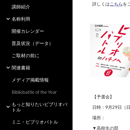
詳しくは
こちら
を
講師紹介
名称利用
開催カレンダー
普及状況（データ）
ご取材の前に
関連書籍
メディア掲載情報
Bibliobattle of the Year
【予選会】
もっと知りたいビブリオバ
日時：9月29日（日
トル
場所：
ミニ・ビブリオバトル
▼高校生の部