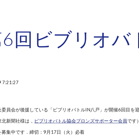
ip to main content
Skip to navigat
6回ビブリオバト
 7:21:27
及委員会が後援している「ビブリオバトルIN八戸」が開催6回目を
東北新聞社様は，
ビブリオバトル協会ブロンズサポーター会員
です
募集中です．締切：9月17日（火）必着