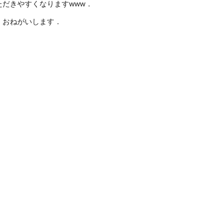
ただきやすくなりますwww．
くおねがいします．