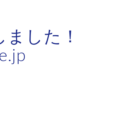
ion
しました！
e.jp