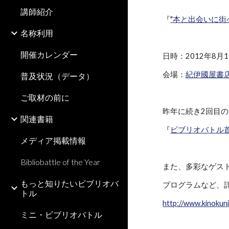
講師紹介
『
"本と出会いに街
名称利用
開催カレンダー
日時：2012年8月1日(
会場：
紀伊國屋書
普及状況（データ）
ご取材の前に
昨年に続き2回目
関連書籍
『
ビブリオバトル首
メディア掲載情報
Bibliobattle of the Year
また、多彩なゲス
もっと知りたいビブリオバ
プログラムなど、
トル
http://www.kinokun
ミニ・ビブリオバトル