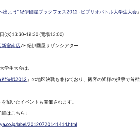
へ出よう" 紀伊國屋ブックフェス2012 -ビブリオバトル大学生大会
水)13:30-18:30 (開場13:00)
店新宿南店
7F 紀伊國屋サザンシアター
の大学生大会は、
都決戦2012
』の地区決戦も兼ねており、観客の皆様の投票で首都
トを招いたイベントも開催されます。
詳細はこちら↓
iya.co.jp/label/20120720141414.html