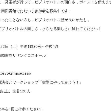
に，発案者が行って，ビブリオバトルの面白さ，ポイントを伝えま
立南図書館でただいま参加者を募集中です．
やったことない方も，ビブリオバトル歴が長いかたも，
ビブリオバトルの楽しさ，さらなる楽しさに触れてください！
月22日（土）午後1時30分～午後4時
南図書館サザンクロスホール
tosyokan.jp/access/
講演会とワークショップ「実際にやってみよう！」
以上、先着120人
の本を1冊ご持参ください．