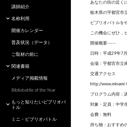
あなたの街の近く
講師紹介
栃木県の宇都宮市
名称利用
ビブリオバトルを
開催カレンダー
この機会にぜひ，
普及状況（データ）
開催概要-----
日時：平成29年7
ご取材の前に
会場：宇都宮市立
関連書籍
交通アクセス
メディア掲載情報
http://www.minami-
Bibliobattle of the Year
プログラム内容：
もっと知りたいビブリオバ
対象・定員：中学生
トル
会費：無料
ミニ・ビブリオバトル
持ち物：おすすめ