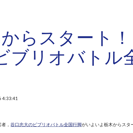
ip to main content
Skip to navigat
木からスタート！
ビブリオバトル
 4:33:41
案者，
谷口忠大のビブリオバトル全国行脚
がいよいよ栃木からスタ