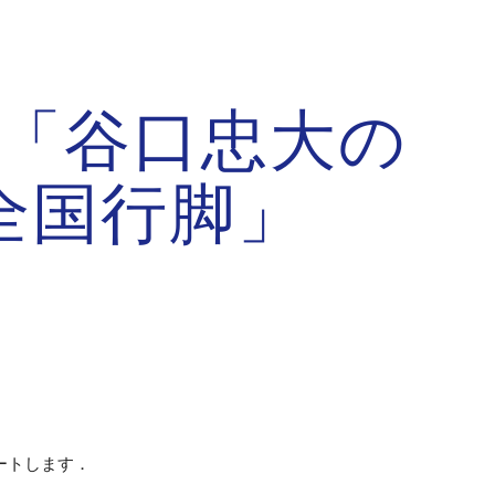
ion
「谷口忠大の
全国行脚」
ートします．