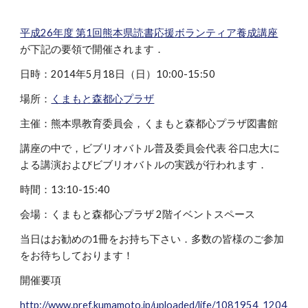
平成26年度 第1回熊本県読書応援ボランティア養成講座
が下記の要領で開催されます．
日時：2014年5月18日（日）10:00-15:50
場所：
くまもと森都心プラザ
主催：熊本県教育委員会，くまもと森都心プラザ図書館
講座の中で，ビブリオバトル普及委員会代表 谷口忠大に
よる講演およびビブリオバトルの実践が行われます．
時間：13:10-15:40
会場：くまもと森都心プラザ 2階イベントスペース
当日はお勧めの1冊をお持ち下さい．多数の皆様のご参加
をお待ちしております！
開催要項
http://www.pref.kumamoto.jp/uploaded/life/1081954_1204