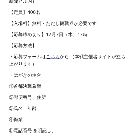
新聞ビル内）
【定員】400名
【入場料】無料・ただし観戦券が必要です
【応募締め切り】12月7日（木）17時
【応募方法】
・応募フォームは
こちら
から （本戦主催者サイトが立ち
上がります）
・はがきの場合
①首都決戦希望
②郵便番号、住所
③氏名、年齢
④職業
⑤電話番号 を明記し、