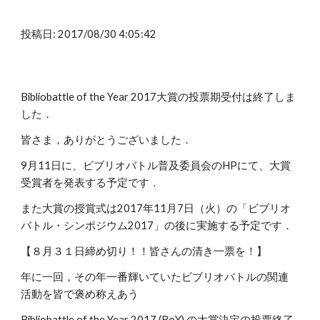
投稿日: 2017/08/30 4:05:42
Bibliobattle of the Year 2017大賞の投票期受付は終了しま
した．
皆さま，ありがとうございました．
9月11日に、ビブリオバトル普及委員会のHPにて、大賞
受賞者を発表する予定です．
また大賞の授賞式は2017年11月7日（火）の「ビブリオ
バトル・シンポジウム2017」の後に実施する予定です．
【８月３１日締め切り！！皆さんの清き一票を！】
年に一回，その年一番輝いていたビブリオバトルの関連
活動を皆で褒め称えあう
Bibliobattle of the Year 2017 (BoY) の大賞決定の投票終了