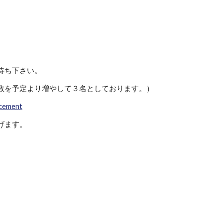
待ち下さい。
数を予定より増やして３名としております。）
ncement
げます。