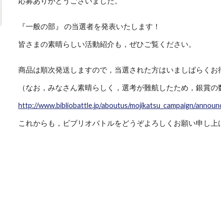
応募ありがとうございました。
『一般の部』 の当選者を発表いたします！
皆さまの素晴らしい活動紹介も，ぜひご覧ください。
商品は順次発送しますので，当選された方はいましばらくお
（なお，みなさん素晴らしく，選考が難航したため，銀賞の
http://www.bibliobattle.jp/aboutus/mojikatsu_campaign/annou
これからも，ビブリオバトルをどうぞよろしくお願い申し上